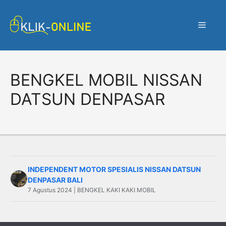
Langsung
ke
Menu
isi
BENGKEL MOBIL NISSAN
DATSUN DENPASAR
INDEPENDENT MOTOR SPESIALIS NISSAN DATSUN
DENPASAR BALI
7 Agustus 2024 | BENGKEL KAKI KAKI MOBIL