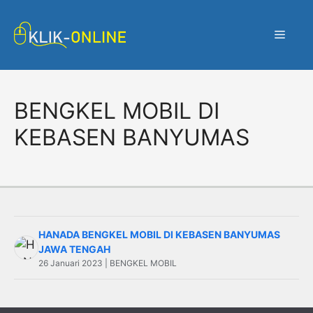
Langsung
ke
Menu
isi
BENGKEL MOBIL DI
KEBASEN BANYUMAS
HANADA BENGKEL MOBIL DI KEBASEN BANYUMAS
JAWA TENGAH
26 Januari 2023 | BENGKEL MOBIL