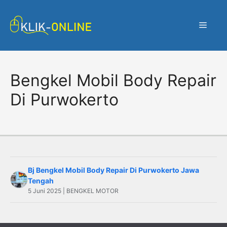
Langsung
ke
Menu
isi
Bengkel Mobil Body Repair
Di Purwokerto
Bj Bengkel Mobil Body Repair Di Purwokerto Jawa
Tengah
5 Juni 2025 | BENGKEL MOTOR