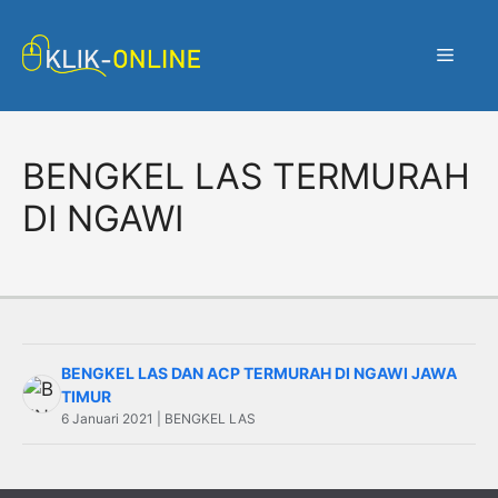
Langsung
ke
Menu
isi
BENGKEL LAS TERMURAH
DI NGAWI
BENGKEL LAS DAN ACP TERMURAH DI NGAWI JAWA
TIMUR
6 Januari 2021 | BENGKEL LAS